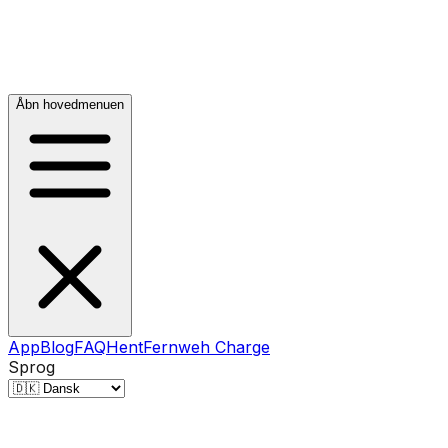
Åbn hovedmenuen
App
Blog
FAQ
Hent
Fernweh Charge
Sprog