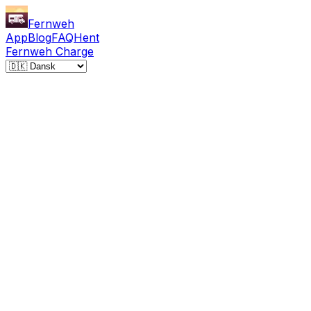
Fernweh
App
Blog
FAQ
Hent
Fernweh Charge