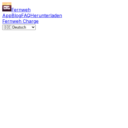
Fernweh
App
Blog
FAQ
Herunterladen
Fernweh Charge