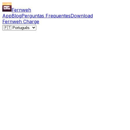
Fernweh
App
Blog
Perguntas Frequentes
Download
Fernweh Charge